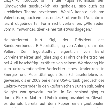
Enzyklika „Laudato si“, in der Papst Franziskus den
Klimawandel ausdrücklich als globales, also auch als
kirchliches Thema bezeichnet. Wahliß konnte sich am
Valentinstag auch ein passendes Zitat von Karl Valentin in
leicht abgeänderter Form nicht verkneifen: „Alle reden
vom Klimawandel, aber keiner tut etwas dagegen.“
Hauptreferent Kurt Sigl, der Präsident des
Bundesverbandes E-Mobilität, ging von Anfang an in die
Vollen. Der Ingolstädter, eigentlich von Beruf
Schreinermeister und jahrelang als Fahrsicherheitstrainer
bei Audi beschäftigt, erzählte von seinem Werdegang hin
zum unkonventionellen Verfechter eines Umdenkens in
Energie- und Mobilitätsfragen. Sein Schlüsselerlebnis sei
gewesen, als er 2009 bei einem USA-Urlaub geräuschlose
Elektro-Motorräder in den kalifornischen Dünen sah. Seine
Neugier war geweckt, zurück in Deutschland ging er
daran, Elektro-Motorrad-Fahrtraining anzubieten. Obwohl
es damals bereits auf dem Papier einen „nationalen