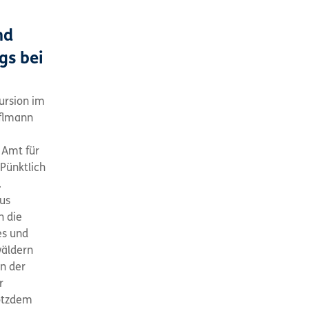
nd
gs bei
ursion im
fflmann
 Amt für
Pünktlich
.
us
h die
es und
wäldern
n der
r
rotzdem