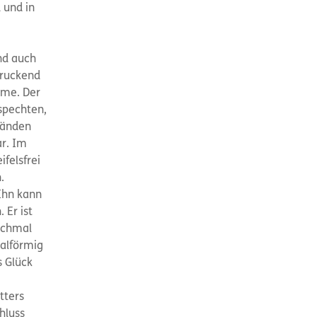
 und in
nd auch
druckend
ume. Der
tspechten,
tänden
ar. Im
felsfrei
.
Ihn kann
 Er ist
anchmal
ralförmig
s Glück
tters
hluss