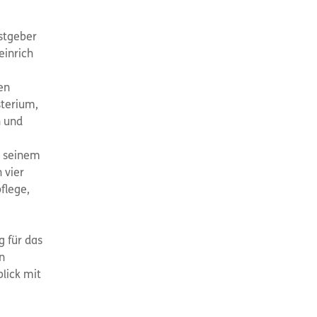
stgeber
einrich
en
sterium,
n und
n seinem
 vier
flege,
g für das
n
blick mit