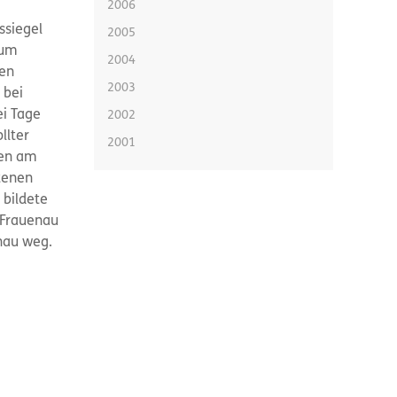
2006
ssiegel
2005
zum
2004
den
2003
 bei
ei Tage
2002
llter
2001
ren am
tenen
 bildete
 Frauenau
nau weg.