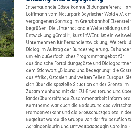
Internationale Gäste konnte Bildungsreferent Har
Löfflmann vom Naturpark Bayrischer Wald e.V. a
vergangenen Sonntag im Grenzbahnhof Eisenstei
begrüßen. Die „Internationale Weiterbildung und
Entwicklung gGmbH“, kurz InWEnt, ist ein weltwei
Unternehmen für Personalentwicklung, Weiterbil
Dialog im Auftrag der Bundesregierung. Es handel
um ein außerfachliches Programmangebot für
ausländische Fortbildungsgäste und Dialogpartner
dem Stichwort „Bildung und Begegnung“ die Gäs
aus Afrika, Ostasien und weiten Teilen Europas. Si
sich über die spezielle Situation an der Grenze im
Zusammenhang mit der EU-Erweiterung und über
länderübergreifende Zusammenarbeit informiere
Kernthema war auch die Bedeutung des Wirtschaf
Fremdenverkehr und die Großschutzgebiete in der
Begleitet wurde die Gruppe von der freiberuflich t
Agraingenieurin und Umweltpädagogin Caroline F