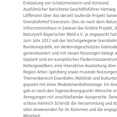
Entlastung von Schatzmeisterin und Vorstand.
Ausführlicher berichtete Geschäftsführer Hartwig
Löfflmann über das derzeit laufende Projekt Sani
Grenzbahnhof Eisenstein. Dies ist nach dem Natur
Informationshaus in Zwiesel das Größte Projekt, d
Naturpark Bayerischer Wald e.V. je angepackt hatt
zum Jahr 2012 soll der höchstgelegene Grenzbah
Bundesrepublik, ein denkmalgeschütztes Gebäude
generalsaniert und mit neuen Nutzungen belegt 
Geplant sind ein europäisches Fledermauszentrum
Kellergewölben, eine interaktive Ausstellung über
Region Arber-Spitzberg sowie museale Nutzunge
Themenbereich Eisenbahn, Mobilität und Kulturla
gepaart mit einer Modelleisenbahnanlage. Im Ans
gab es noch den Tagesordnungspunkt Wünsche u
Anregungen mit anschließender Aussprache. Dan
schloss Heinrich Schmidt die Versammlung und d
allen Anwesenden für ihr Kommen und die engagi
Mitarbeit.