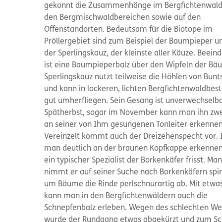
gekonnt die Zusammenhänge im Bergfichtenwald
den Bergmischwaldbereichen sowie auf den
Offenstandorten. Bedeutsam für die Biotope im
Pröllergebiet sind zum Beispiel der Baumpieper u
der Sperlingskauz, der kleinste aller Käuze. Beein
ist eine Baumpieperbalz über den Wipfeln der Bä
Sperlingskauz nutzt teilweise die Höhlen von Bun
und kann in lockeren, lichten Bergfichtenwaldbes
gut umherfliegen. Sein Gesang ist unverwechselb
Spätherbst, sogar im November kann man ihn zwei
an seiner von Ihm gesungenen Tonleiter erkennen
Vereinzelt kommt auch der Dreizehenspecht vor. 
man deutlich an der braunen Kopfkappe erkennen.
ein typischer Spezialist der Borkenkäfer frisst. M
nimmt er auf seiner Suche nach Borkenkäfern spi
um Bäume die Rinde perlschnurartig ab. Mit etwa
kann man in den Bergfichtenwäldern auch die
Schnepfenbalz erleben. Wegen des schlechten We
wurde der Rundgang etwas abgekürzt und zum Sc