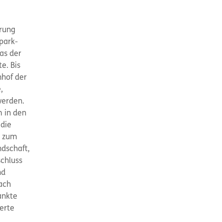
erung
park-
as der
e. Bis
nhof der
,
werden.
 in den
 die
n zum
ndschaft,
chluss
nd
ach
ankte
erte