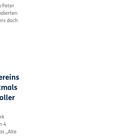
n Peter
ndierten
ers doch
ereins
tmals
oller
rk
n 4
as „Alte