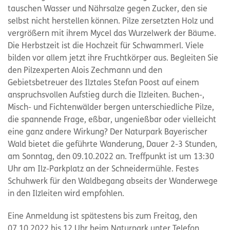
tauschen Wasser und Nährsalze gegen Zucker, den sie
selbst nicht herstellen können. Pilze zersetzten Holz und
vergrößern mit ihrem Mycel das Wurzelwerk der Bäume.
Die Herbstzeit ist die Hochzeit für Schwammerl. Viele
bilden vor allem jetzt ihre Fruchtkörper aus. Begleiten Sie
den Pilzexperten Alois Zechmann und den
Gebietsbetreuer des Ilztales Stefan Poost auf einem
anspruchsvollen Aufstieg durch die Ilzleiten. Buchen-,
Misch- und Fichtenwälder bergen unterschiedliche Pilze,
die spannende Frage, eßbar, ungenießbar oder vielleicht
eine ganz andere Wirkung? Der Naturpark Bayerischer
Wald bietet die geführte Wanderung, Dauer 2-3 Stunden,
am Sonntag, den 09.10.2022 an. Treffpunkt ist um 13:30
Uhr am Ilz-Parkplatz an der Schneidermühle. Festes
Schuhwerk für den Waldbegang abseits der Wanderwege
in den Ilzleiten wird empfohlen.
Eine Anmeldung ist spätestens bis zum Freitag, den
07.10.2022 bis 12 Uhr beim Naturpark unter Telefon