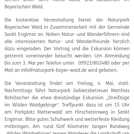
Bayerischen Wald.
Die kostenlose Veranstaltung bietet der
Naturpark
Bayerischer Wald in Zusammenarbeit mit der Gemeinde
Sankt Englmar an. Neben Natur- und Wanderführern sind
alle interessierten Natur- und Wanderfreunde herzlich
dazu eingeladen. Der Vortrag und die Exkursion können
getrennt voneinander besucht werden. Um Anmeldung
bis zum 3. Mai per Telefon unter 09922/802480 oder per
Mail an info@
naturpark
-bayer-wald.de wird gebeten.
Die Veranstaltung findet am Freitag, 4. Mai, statt.
Nachmittags führt
Naturpark
Gebietsbetreuer Matthias
Rohrbacher die etwa dreistündige Exkursion „Streifzüge
im Wilden Waldgebirge“. Treffpunkt dazu ist um 15 Uhr
am Parkplatz Kletterwald am Hirschsteinweg in Sankt
Englmar. Bitte gutes Schuhwerk und wetterfeste Kleidung
mitbringen. Am rund fünf Kilometer langen Rundweg
„Wildes Waldgebirge“ lernen Wanderer die Landschaft um