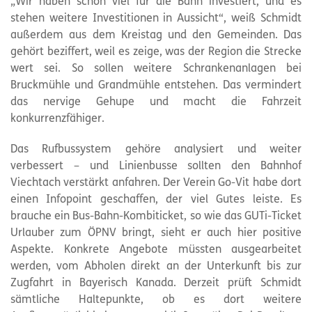
„Wir haben schon viel für die Bahn investiert, und es
stehen weitere Investitionen in Aussicht“, weiß Schmidt
außerdem aus dem Kreistag und den Gemeinden. Das
gehört beziffert, weil es zeige, was der Region die Strecke
wert sei. So sollen weitere Schrankenanlagen bei
Bruckmühle und Grandmühle entstehen. Das vermindert
das nervige Gehupe und macht die Fahrzeit
konkurrenzfähiger.
Das Rufbussystem gehöre analysiert und weiter
verbessert – und Linienbusse sollten den Bahnhof
Viechtach verstärkt anfahren. Der Verein Go-Vit habe dort
einen Infopoint geschaffen, der viel Gutes leiste. Es
brauche ein Bus-Bahn-Kombiticket, so wie das GUTi-Ticket
Urlauber zum ÖPNV bringt, sieht er auch hier positive
Aspekte. Konkrete Angebote müssten ausgearbeitet
werden, vom Abholen direkt an der Unterkunft bis zur
Zugfahrt in Bayerisch Kanada. Derzeit prüft Schmidt
sämtliche Haltepunkte, ob es dort weitere