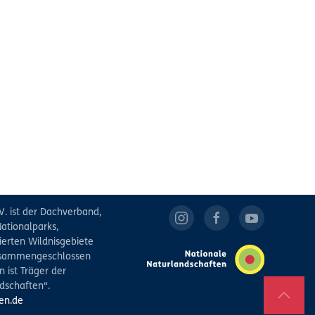
V. ist der Dachverband,
ationalparks,
ierten Wildnisgebiete
zusammengeschlossen
 ist Träger der
dschaften“.
en.de