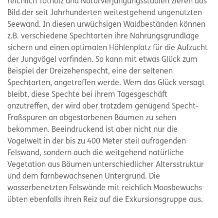
reichlich Totholz und Naturverjüngungsstadien zieren das
Bild der seit Jahrhunderten weitestgehend ungenutzten
Seewand. In diesen urwüchsigen Waldbeständen können
z.B. verschiedene Spechtarten ihre Nahrungsgrundlage
sichern und einen optimalen Höhlenplatz für die Aufzucht
der Jungvögel vorfinden. So kann mit etwas Glück zum
Beispiel der Dreizehenspecht, eine der seltenen
Spechtarten, angetroffen werde. Wem das Glück versagt
bleibt, diese Spechte bei ihrem Tagesgeschäft
anzutreffen, der wird aber trotzdem genügend Specht-
Fraßspuren an abgestorbenen Bäumen zu sehen
bekommen. Beeindruckend ist aber nicht nur die
Vogelwelt in der bis zu 400 Meter steil aufragenden
Felswand, sondern auch die weitgehend natürliche
Vegetation aus Bäumen unterschiedlicher Altersstruktur
und dem farnbewachsenen Untergrund. Die
wasserbenetzten Felswände mit reichlich Moosbewuchs
übten ebenfalls ihren Reiz auf die Exkursionsgruppe aus.