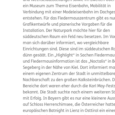
und Wechselausstellungen sowie im zweiten Obe
ein Museum zum Thema Eisenbahn, Mobilität in
Verbindung mit einer Modeleisenbahn im Dachge
entstehen. Für das Fledermauszentrum gibt es nu
Grafikentwürfe und planerische Vorgaben für die
Installation. Der Naturpark möchte hier für den
süddeutschen Raum ein Feld neu besetzen. Im Vor
man sich darüber informiert, wo vergleichbare
Einrichtungen sind. Diese sind im süddeutschen 
dünn gesäät. Ein „Highlight“ in Sachen Fledermau
und Fledermausinformation ist das „Noctalis“ in 
Segeberg in der Nähe von Kiel. Dort informiert ma
einem eigenen Zentrum der Stadt in unmittelbar
Nachbarschaft zu den großen Kalksteinbrüchen. D
Bereiche dort waren eher durch die Karl May-Fest
bekannt. Die Stadt suchte nach einem weiteren S
mit Erfolg. In Bayern gibt es nur eine kleinere Aus
auf Schloss Herrenchimsee, die Österreicher hatt
europäischen Batnight in Lienz in Osttirol ein ein