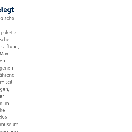
elegt
päische
rpaket 2
tsche
stiftung,
-Max
hen
egenen
Während
m teil
gen,
er
en im
che
tive
ortmuseum