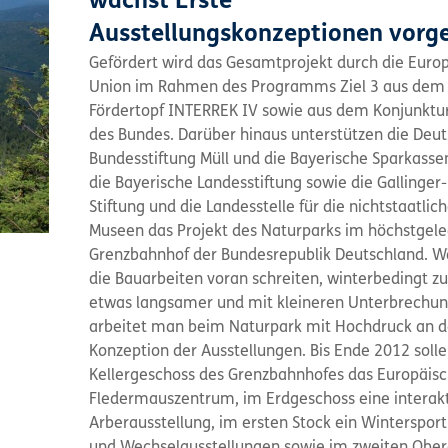
wächst Erste
Ausstellungskonzeptionen vorg
Gefördert wird das Gesamtprojekt durch die Euro
Union im Rahmen des Programms Ziel 3 aus dem
Fördertopf INTERREK IV sowie aus dem Konjunktu
des Bundes. Darüber hinaus unterstützen die Deu
Bundesstiftung Müll und die Bayerische Sparkassen
die Bayerische Landesstiftung sowie die Gallinger
Stiftung und die Landesstelle für die nichtstaatlic
Museen das Projekt des Naturparks im höchstgel
Grenzbahnhof der Bundesrepublik Deutschland. 
die Bauarbeiten voran schreiten, winterbedingt zu
etwas langsamer und mit kleineren Unterbrechun
arbeitet man beim Naturpark mit Hochdruck an d
Konzeption der Ausstellungen. Bis Ende 2012 soll
Kellergeschoss des Grenzbahnhofes das Europäis
Fledermauszentrum, im Erdgeschoss eine interak
Arberausstellung, im ersten Stock ein Wintersp