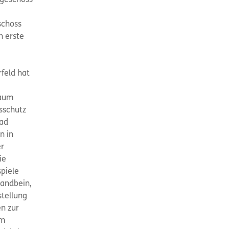
rgeschoss
schoss
n erste
feld hat
Raum
sschutz
Bad
n in
er
ie
spiele
tandbein,
stellung
en zur
em