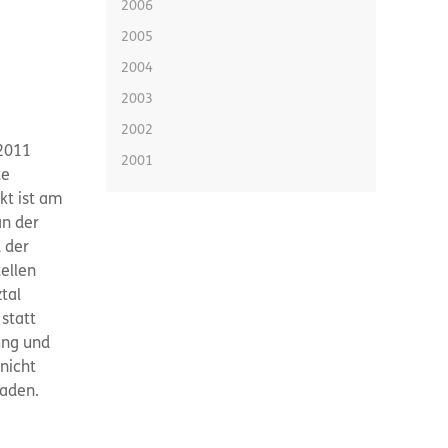
2006
2005
2004
2003
2002
2011
2001
te
kt ist am
an der
 der
ellen
tal
statt
ung und
nicht
laden.