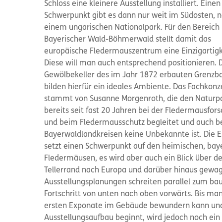
Schloss eine kleinere Ausstellung installiert. Einen
Schwerpunkt gibt es dann nur weit im Südosten, n
einem ungarischen Nationalpark. Für den Bereich
Bayerischer Wald-Böhmerwald stellt damit das
europäische Fledermauszentrum eine Einzigartigk
Diese will man auch entsprechend positionieren. 
Gewölbekeller des im Jahr 1872 erbauten Grenzb
bilden hierfür ein ideales Ambiente. Das Fachkon
stammt von Susanne Morgenroth, die den Naturp
bereits seit fast 20 Jahren bei der Fledermausfor
und beim Fledermausschutz begleitet und auch be
Bayerwaldlandkreisen keine Unbekannte ist. Die E
setzt einen Schwerpunkt auf den heimischen, bay
Fledermäusen, es wird aber auch ein Blick über d
Tellerrand nach Europa und darüber hinaus gewag
Ausstellungsplanungen schreiten parallel zum ba
Fortschritt von unten nach oben vorwärts. Bis man
ersten Exponate im Gebäude bewundern kann un
Ausstellungsaufbau beginnt, wird jedoch noch ein