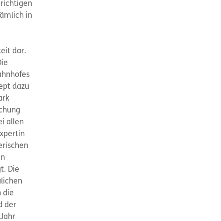
 richtigen
ämlich in
eit dar.
Die
ahnhofes
zept dazu
ark
schung
i allen
xpertin
erischen
en
t. Die
ulichen
 die
d der
 Jahr