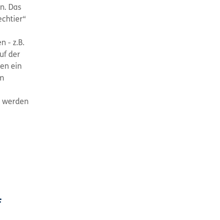
n. Das
echtier“
 - z.B.
uf der
ten ein
Am
u werden
f