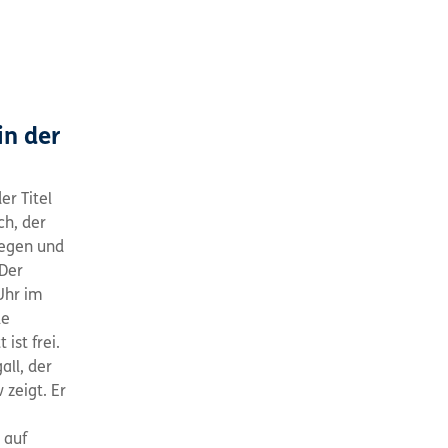
in der
er Titel
ch, der
egen und
 Der
Uhr im
le
 ist frei.
all, der
 zeigt. Er
 auf