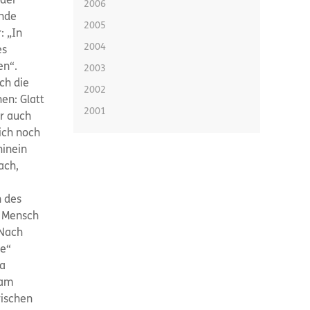
oder
2006
ende
2005
: „In
2004
es
en“.
2003
ch die
2002
en: Glatt
2001
er auch
ich noch
hinein
ach,
n des
r Mensch
 Nach
he“
wa
 am
rischen