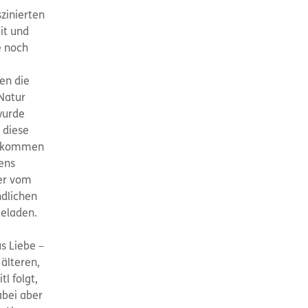
zinierten
it und
e noch
en die
Natur
wurde
 diese
ng kommen
ens
uer vom
ndlichen
eladen.
s Liebe –
 älteren,
l folgt,
abei aber