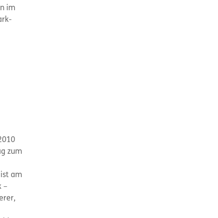
en im
ark-
2010
rag zum
 ist am
k –
erer,