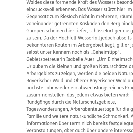
Waldes diese formende Kraft des Wassers besond
eindrucksvoll erkennen: Das Wasser stürzt hier im
Gegensatz zum Riesloch nicht in mehreren, räuml
voneinander getrennten Kaskaden den Berg hinab
Gumpen scheinen hier tiefer, schüsselartiger aus
zu sein. Da der Hochfall-Wasserfall jedoch abseits
bekannteren Routen im Arbergebiet liegt, gilt er 
selbst unter Kennern noch als „Geheimtipp“.
Gebietsbetreuerin Isabelle Auer: „Um Einheimsc
Urlaubern die kleinen und großen Naturschätze d
Arbergebiets zu zeigen, werden die beiden Natur
Bayerischer Wald und Oberer Bayerischer Wald au
nächste Jahr wieder ein abwechslungsreiches P
zusammenstellen, das jedem etwas bieten wird:
Rundgänge durch die Naturschutzgebiete,
Tageswanderungen, Arberabenteuertage für die 
Familie und weitere naturkundliche Schmankerl. A
Informationen über terminlich bereits festgelegt
Veranstaltungen, aber auch über andere interess