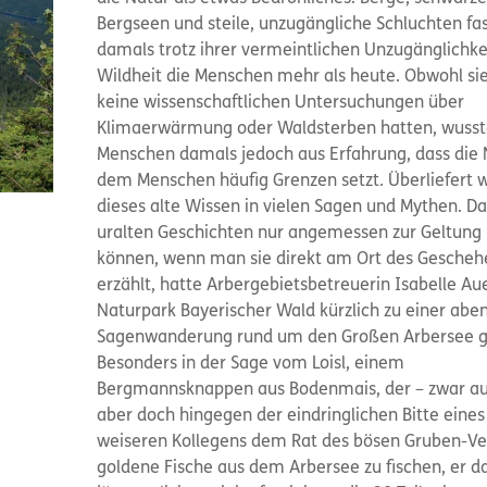
Bergseen und steile, unzugängliche Schluchten fas
damals trotz ihrer vermeintlichen Unzugänglichke
Wildheit die Menschen mehr als heute. Obwohl si
keine wissenschaftlichen Untersuchungen über
Klimaerwärmung oder Waldsterben hatten, wusst
Menschen damals jedoch aus Erfahrung, dass die 
dem Menschen häufig Grenzen setzt. Überliefert 
dieses alte Wissen in vielen Sagen und Mythen. Da
uralten Geschichten nur angemessen zur Geltu
können, wenn man sie direkt am Ort des Gescheh
erzählt, hatte Arbergebietsbetreuerin Isabelle A
Naturpark Bayerischer Wald kürzlich zu einer abe
Sagenwanderung rund um den Großen Arbersee g
Besonders in der Sage vom Loisl, einem
Bergmannsknappen aus Bodenmais, der – zwar au
aber doch hingegen der eindringlichen Bitte eines
weiseren Kollegens dem Rat des bösen Gruben-Veit
goldene Fische aus dem Arbersee zu fischen, er d