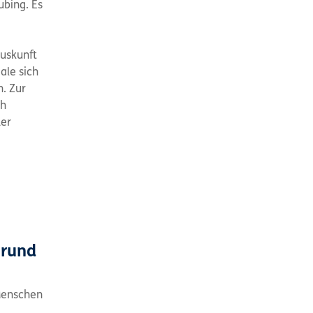
bing. Es
uskunft
ale sich
. Zur
ch
der
 rund
 Menschen