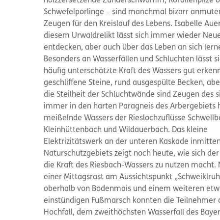
holzzersetzende Zunderschwamm, Korallenpilze 
Schwefelporlinge – sind manchmal bizarr anmut
Zeugen für den Kreislauf des Lebens. Isabelle Auer
diesem Urwaldrelikt lässt sich immer wieder Neu
entdecken, aber auch über das Leben an sich lern
Besonders an Wasserfällen und Schluchten lässt si
häufig unterschätzte Kraft des Wassers gut erkenn
geschliffene Steine, rund ausgespülte Becken, ab
die Steilheit der Schluchtwände sind Zeugen des s
immer in den harten Paragneis des Arbergebiets 
meißelnde Wassers der Rieslochzuflüsse Schwellb
Kleinhüttenbach und Wildauerbach. Das kleine
Elektrizitätswerk an der unteren Kaskade inmitte
Naturschutzgebiets zeigt noch heute, wie sich de
die Kraft des Riesbach-Wassers zu nutzen macht.
einer Mittagsrast am Aussichtspunkt „Schweiklru
oberhalb von Bodenmais und einem weiteren et
einstündigen Fußmarsch konnten die Teilnehmer
Hochfall, dem zweithöchsten Wasserfall des Baye