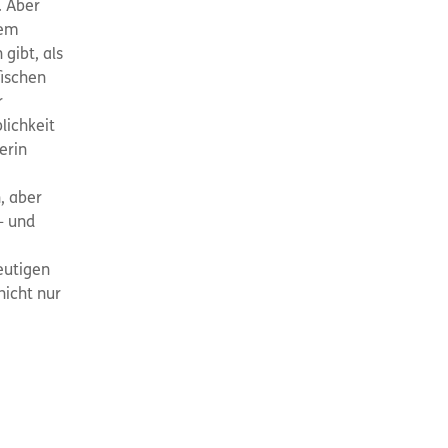
. Aber
nem
gibt, als
fischen
r
lichkeit
erin
, aber
- und
eutigen
nicht nur