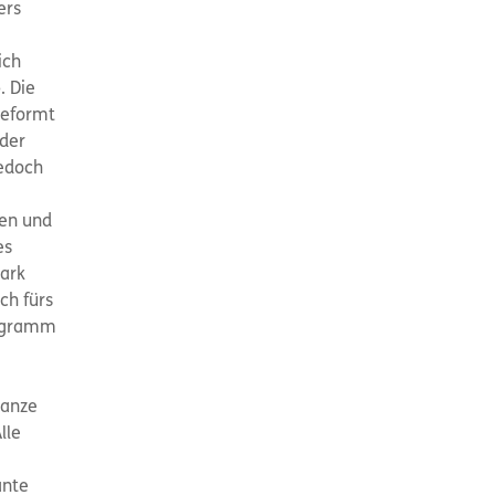
ers
ich
. Die
geformt
 der
jedoch
hen und
es
park
ch fürs
rogramm
ganze
lle
e
ante