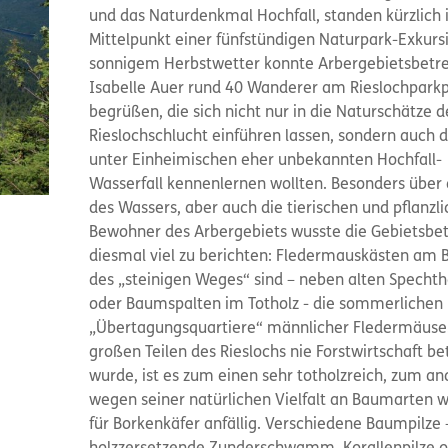
und das Naturdenkmal Hochfall, standen kürzlich
Mittelpunkt einer fünfstündigen Naturpark-Exkursi
sonnigem Herbstwetter konnte Arbergebietsbetre
Isabelle Auer rund 40 Wanderer am Rieslochparkp
begrüßen, die sich nicht nur in die Naturschätze d
Rieslochschlucht einführen lassen, sondern auch d
unter Einheimischen eher unbekannten Hochfall-
Wasserfall kennenlernen wollten. Besonders über 
des Wassers, aber auch die tierischen und pflanzl
Bewohner des Arbergebiets wusste die Gebietsbet
diesmal viel zu berichten: Fledermauskästen am 
des „steinigen Weges“ sind – neben alten Specht
oder Baumspalten im Totholz - die sommerlichen
„Übertagungsquartiere“ männlicher Fledermäuse.
großen Teilen des Rieslochs nie Forstwirtschaft be
wurde, ist es zum einen sehr totholzreich, zum a
wegen seiner natürlichen Vielfalt an Baumarten 
für Borkenkäfer anfällig. Verschiedene Baumpilze 