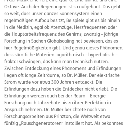
in der Musik eine Terz eine Quarte eine Quinte und eine
Oktave. Auch der Regenbogen ist so aufgebaut. Das geht
so weit, dass unser ganzes Sonnensystem einen
regelmäßigen Aufbau besitzt, Beispiele gibt es bis hinein
in die Medizin, egal ob Atemzüge, Herzfrequenzen oder
die Hauptarbeitsfrequenz des Gehirns, zwanzig - jährige
Forschung in Sachen Globalscaling hat bewiesen, das es
hier Regelmäßigkeiten gibt. Und genau dieses Phänomen,
dass sämtliche Materien logarithmisch – hyperbolisch –
fraktal schwingen, das kann man technisch nutzen.
Zwischen Entdeckung eines Phänomens und Erfindungen
liegen oft lange Zeiträume, so Dr. Müller. Der elektrische
Strom wurde vor etwa 300 Jahren entdeckt. Die
Erfindungen dazu haben die Entdecker nicht erlebt. Die
Erfindungen werden auch bei der Raum – Energie –
Forschung noch Jahrzehnte bis zu ihrer Perfektion in
Anspruch nehmen. Dr. Müller berichtete noch von
Forschungsarbeiten aus Prinzton, die Weltweit etwa
fünfzig „Rauschgeneratoren“ installiert hat. Als bekanntes