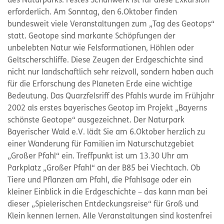
des Naturparks. Festes Schuhwerk ist für diese Exkursion
erforderlich. Am Sonntag, den 6.Oktober finden
bundesweit viele Veranstaltungen zum „Tag des Geotops“
statt. Geotope sind markante Schöpfungen der
unbelebten Natur wie Felsformationen, Höhlen oder
Geltscherschliffe. Diese Zeugen der Erdgeschichte sind
nicht nur landschaftlich sehr reizvoll, sondern haben auch
für die Erforschung des Planeten Erde eine wichtige
Bedeutung. Das Quarzfelsriff des Pfahls wurde im Frühjahr
2002 als erstes bayerisches Geotop im Projekt „Bayerns
schönste Geotope“ ausgezeichnet. Der Naturpark
Bayerischer Wald e.V. lädt Sie am 6.Oktober herzlich zu
einer Wanderung für Familien im Naturschutzgebiet
„Großer Pfahl“ ein. Treffpunkt ist um 13.30 Uhr am
Parkplatz „Großer Pfahl“ an der B85 bei Viechtach. Ob
Tiere und Pflanzen am Pfahl, die Pfahlsage oder ein
kleiner Einblick in die Erdgeschichte – das kann man bei
dieser „Spielerischen Entdeckungsreise“ für Groß und
Klein kennen lernen. Alle Veranstaltungen sind kostenfrei