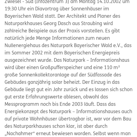
Zwiesel - Süd (Infozentrum 3) am Montag 14.10.2002 um
19:30 Uhr ein Diavortrag über Sonnenhäuser im
Bayerischen Wald statt. Der Architekt und Planer des
Naturparkhauses Georg Dasch aus Straubing wird
zahlreiche Beispiele aus der Praxis vorstellen. Es gibt
natürlich jede Menge Informationen zum neuen
Nullenergiehaus des Naturpark Bayerischer Wald e.V., das
im Sommer 2002 mit dem Bayerischen Energiepreis
ausgezeichnet wurde. Das Naturpark – Informationshaus
wird über einen Großpufferspeicher und eine 110 m²
große Sonnenkollektoranlage auf der Südfassade des
Gebäudes ganzjährig solar beheizt. Der Einzug in das
Gebäude liegt gut ein Jahr zurück und es lassen sich schon
gut erste Erfahrungswerte ablesen, obwohl das
Messprogramm noch bis Ende 2003 läuft. Dass das
Energiekonzept des Naturpark – Informationshauses auch
auf private Wohnhäuser übertragbar ist, war vor dem Bau
des Naturparkhauses schon klar, ist aber durch
„Nachahmer“ erneut bewiesen worden. Selbst wenn man