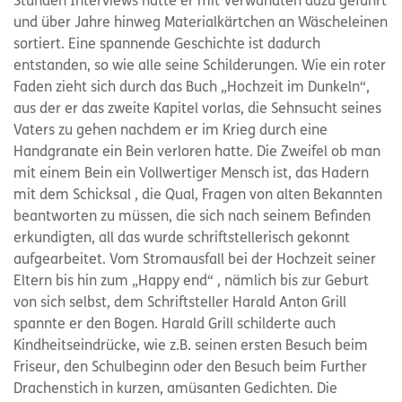
Stunden Interviews hatte er mit Verwandten dazu geführt
und über Jahre hinweg Materialkärtchen an Wäscheleinen
sortiert. Eine spannende Geschichte ist dadurch
entstanden, so wie alle seine Schilderungen. Wie ein roter
Faden zieht sich durch das Buch „Hochzeit im Dunkeln“,
aus der er das zweite Kapitel vorlas, die Sehnsucht seines
Vaters zu gehen nachdem er im Krieg durch eine
Handgranate ein Bein verloren hatte. Die Zweifel ob man
mit einem Bein ein Vollwertiger Mensch ist, das Hadern
mit dem Schicksal , die Qual, Fragen von alten Bekannten
beantworten zu müssen, die sich nach seinem Befinden
erkundigten, all das wurde schriftstellerisch gekonnt
aufgearbeitet. Vom Stromausfall bei der Hochzeit seiner
Eltern bis hin zum „Happy end“ , nämlich bis zur Geburt
von sich selbst, dem Schriftsteller Harald Anton Grill
spannte er den Bogen. Harald Grill schilderte auch
Kindheitseindrücke, wie z.B. seinen ersten Besuch beim
Friseur, den Schulbeginn oder den Besuch beim Further
Drachenstich in kurzen, amüsanten Gedichten. Die