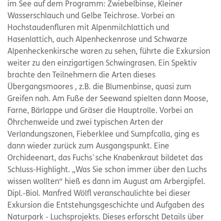
im See auf dem Programm: Zwiebelbinse, Kleiner
Wasserschlauch und Gelbe Teichrose. Vorbei an
Hochstaudenfluren mit Alpenmilchlattich und
Hasenlattich, auch Alpenheckenrose und Schwarze
Alpenheckenkirsche waren zu sehen, führte die Exkursion
weiter zu den einzigartigen Schwingrasen. Ein Spektiv
brachte den Teilnehmern die Arten dieses
Übergangsmoores , z.B. die Blumenbinse, quasi zum
Greifen nah. Am Fuße der Seewand spielten dann Moose,
Farne, Bärlappe und Gräser die Hauptrolle. Vorbei an
Öhrchenweide und zwei typischen Arten der
Verlandungszonen, Fieberklee und Sumpfcalla, ging es
dann wieder zurück zum Ausgangspunkt. Eine
Orchideenart, das Fuchs`sche Knabenkraut bildetet das
Schluss-Highlight. „Was Sie schon immer über den Luchs
wissen wollten“ hieß es dann im August am Arbergipfel.
Dipl.-Biol. Manfred Wölfl veranschaulichte bei dieser
Exkursion die Entstehungsgeschichte und Aufgaben des
Naturpark - Luchsprojekts. Dieses erforscht Details über