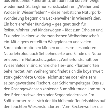
das einladende Panorama, um dann auf kurzem Wege
wieder nach St. Englmar zurückzukehren. „Weiher und
Wälder in Wiesenfelden“ – diese herbstliche Naturpark-
Wanderung begann am Beckenweiher in Wiesenfelden.
Ein barrierefreier Rundweg – geeignet auch für
Rollstuhlfahrer und Kinderwägen – lädt zum Erholen und
Erkunden in einer wildromantischen Weiherlandschaft
ein. Mit eigens erstellten Wegeplanken und vielen
Sprachinformationen können an diesem besonderen
Naturlehrpfad auch Sehbehinderte und Blinde die Natur
erleben. Im Naturschutzgebiet „Weiherlandschaft bei
Wiesenfelden“ sind zahlreiche Tier- und Pflanzenarten
beheimatet. Am Weihergrund findet sich die bayernweit
stark gefährdete Große Teichmuschel oder eine sehr
selten gewordene Fischart, der Schlammpeitzger. Das zu
den Rosengewächsen zählende Sumpfblutauge kommt in
den Erlenbruchwäldern oder Seggenriedern vor. Im
Spätsommer zeigt sich der lila blühende Teufelsabbiss auf
den feuchten Wiesenstandorten. Vom Beckenweiher aus