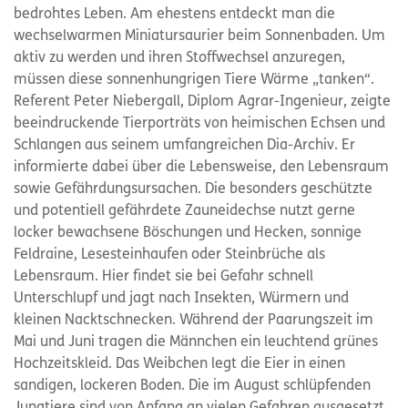
bedrohtes Leben. Am ehestens entdeckt man die
wechselwarmen Miniatursaurier beim Sonnenbaden. Um
aktiv zu werden und ihren Stoffwechsel anzuregen,
müssen diese sonnenhungrigen Tiere Wärme „tanken“.
Referent Peter Niebergall, Diplom Agrar-Ingenieur, zeigte
beeindruckende Tierporträts von heimischen Echsen und
Schlangen aus seinem umfangreichen Dia-Archiv. Er
informierte dabei über die Lebensweise, den Lebensraum
sowie Gefährdungsursachen. Die besonders geschützte
und potentiell gefährdete Zauneidechse nutzt gerne
locker bewachsene Böschungen und Hecken, sonnige
Feldraine, Lesesteinhaufen oder Steinbrüche als
Lebensraum. Hier findet sie bei Gefahr schnell
Unterschlupf und jagt nach Insekten, Würmern und
kleinen Nacktschnecken. Während der Paarungszeit im
Mai und Juni tragen die Männchen ein leuchtend grünes
Hochzeitskleid. Das Weibchen legt die Eier in einen
sandigen, lockeren Boden. Die im August schlüpfenden
Jungtiere sind von Anfang an vielen Gefahren ausgesetzt.