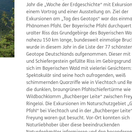
Jahr die „Woche der Erdgeschichte“ mit Exkursio
einem Vortrag und einer Ausstellung an. Ziel der
Exkursionen am „Tag des Geotops“ war das einma
Phänomen Pfahl. Der Bayerische Pfahl durchquert 
uralter Riss das Grundgebirge des Bayerischen Wa
nahezu 150 km lange, bundesweit einmalige Bruch
wurde in diesem Jahr in die Liste der 77 schönste
Geotope Deutschlands aufgenommen. Dieser mit 
und Schiefergestein gefüllte Riss im Gebirgsgrund 
sich im Bayerischen Wald mit vielerlei Gesichtern:
Spektakulär sind seine hoch aufragenden, weiß
schimmernden Quarzriffe wie in Viechtach und R
die dunklen, braungrünen Pfahlschiefertürme wie 
Wildbachklamm „Buchberger Leite“ zwischen Fre
Ringelai. Die Exkursionen im Naturschutzgebiet „
Pfahl“ bei Viechtach und in der „Buchberger Leite“
Freyung waren gut besucht. Vor-Ort konnten sich
Naturliebhaber über diese beeindruckenden