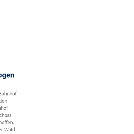
ogen
 Bahnhof
den
nhof
choss
haffen.
er Wald