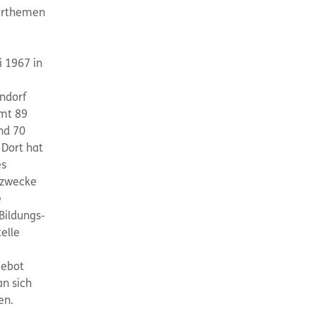
turthemen
 1967 in
ndorf
amt 89
nd 70
 Dort hat
es
szwecke
e
 Bildungs-
elle
gebot
n sich
en.