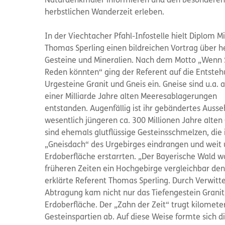
Naturdenkmäler informieren und den besonderen 
herbstlichen Wanderzeit erleben.
In der Viechtacher Pfahl-Infostelle hielt Diplom M
Thomas Sperling einen bildreichen Vortrag über 
Gesteine und Mineralien. Nach dem Motto „Wenn 
Reden könnten“ ging der Referent auf die Entsteh
Urgesteine Granit und Gneis ein. Gneise sind u.a. a
einer Milliarde Jahre alten Meeresablagerungen
entstanden. Augenfällig ist ihr gebändertes Ausse
wesentlich jüngeren ca. 300 Millionen Jahre alten
sind ehemals glutflüssige Gesteinsschmelzen, die 
„Gneisdach“ des Urgebirges eindrangen und weit 
Erdoberfläche erstarrten. „Der Bayerische Wald wa
früheren Zeiten ein Hochgebirge vergleichbar den
erklärte Referent Thomas Sperling. Durch Verwitt
Abtragung kam nicht nur das Tiefengestein Granit
Erdoberfläche. Der „Zahn der Zeit“ trugt kilomete
Gesteinspartien ab. Auf diese Weise formte sich d