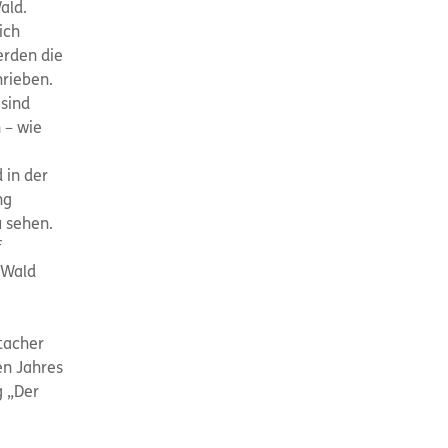
ald.
ich
erden die
hrieben.
sind
 – wie
 in der
ng
u sehen.
f
 Wald
htacher
en Jahres
g „Der