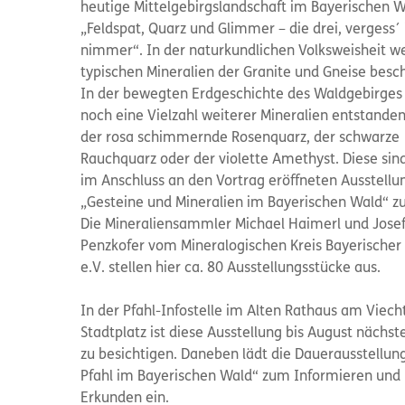
heutige Mittelgebirgslandschaft im Bayerischen W
„Feldspat, Quarz und Glimmer – die drei, vergess´ 
nimmer“. In der naturkundlichen Volksweisheit w
typischen Mineralien der Granite und Gneise besc
In der bewegten Erdgeschichte des Waldgebirges 
noch eine Vielzahl weiterer Mineralien entstanden
der rosa schimmernde Rosenquarz, der schwarze
Rauchquarz oder der violette Amethyst. Diese sind
im Anschluss an den Vortrag eröffneten Ausstellu
„Gesteine und Mineralien im Bayerischen Wald“ z
Die Mineraliensammler Michael Haimerl und Jose
Penzkofer vom Mineralogischen Kreis Bayerischer
e.V. stellen hier ca. 80 Ausstellungsstücke aus.
In der Pfahl-Infostelle im Alten Rathaus am Viec
Stadtplatz ist diese Ausstellung bis August nächst
zu besichtigen. Daneben lädt die Dauerausstellun
Pfahl im Bayerischen Wald“ zum Informieren und
Erkunden ein.