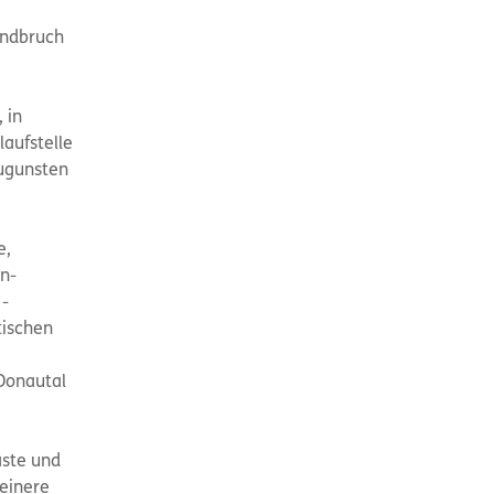
andbruch
 in
laufstelle
zugunsten
e,
n-
 -
tischen
Donautal
äste und
leinere