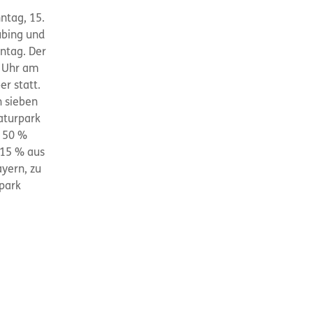
ntag, 15.
ubing und
ntag. Der
0 Uhr am
r statt.
n sieben
aturpark
u 50 %
 15 % aus
yern, zu
park