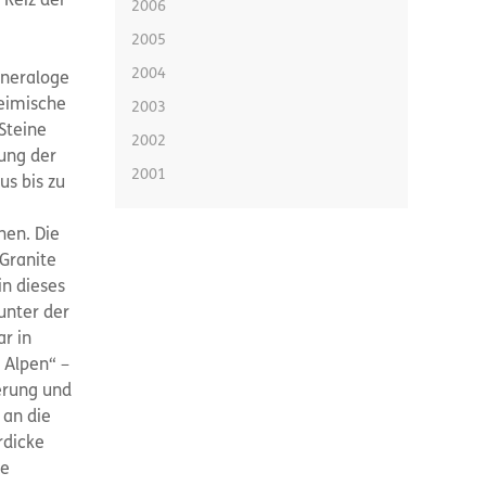
Reiz der
2006
2005
2004
ineraloge
heimische
2003
Steine
2002
ung der
2001
us bis zu
hen. Die
 Granite
in dieses
unter der
r in
 Alpen“ –
erung und
 an die
rdicke
ie