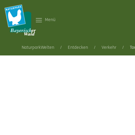
Menü
NaturparkWelten
Entdecken
Verkehr
To