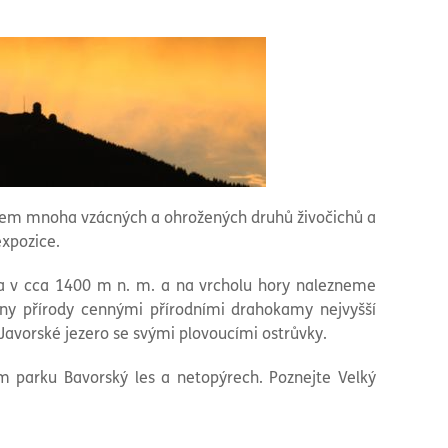
ovem mnoha vzácných a ohrožených druhů živočichů a
expozice.
esa v cca 1400 m n. m. a na vrcholu hory nalezneme
ny přírody cennými přírodními drahokamy nejvyšší
Javorské jezero se svými plovoucími ostrůvky.
m parku Bavorský les a netopýrech. Poznejte Velký