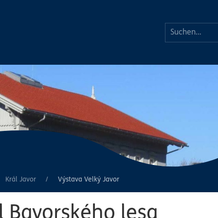
Král Javor
Výstava Velký Javor
l Bavorského lesa