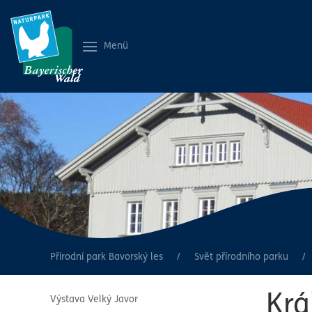
Menü
Přírodní park Bavorský les
Svět přírodního parku
Krá
Výstava Velký Javor