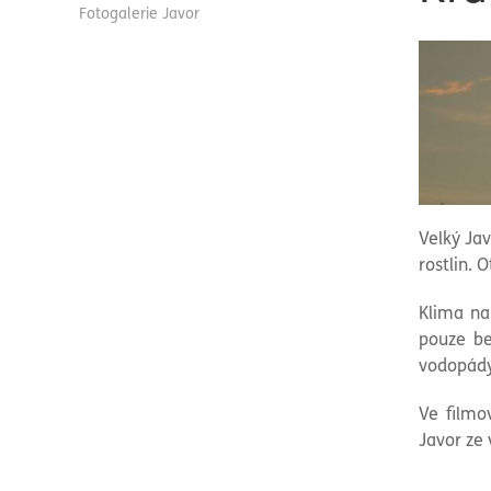
Fotogalerie Javor
Velký Ja
rostlin. 
Klima na
pouze be
vodopády
Ve filmo
Javor ze 