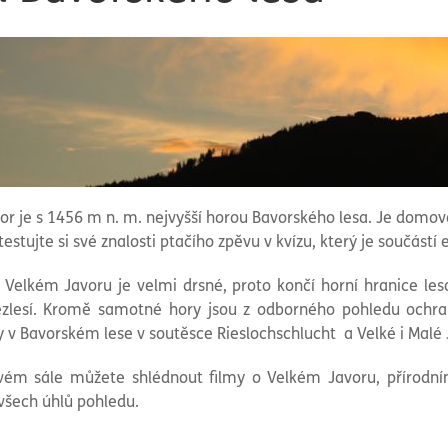
vor je s 1456 m n. m. nejvyšší horou Bavorského lesa. Je dom
Otestujte si své znalosti ptačího zpěvu v kvízu, který je součástí 
 Velkém Javoru je velmi drsné, proto končí horní hranice l
zlesí. Kromě samotné hory jsou z odborného pohledu ochra
 v Bavorském lese v soutěsce Rieslochschlucht a Velké i Malé 
vém sále můžete shlédnout filmy o Velkém Javoru, přírodní
všech úhlů pohledu.