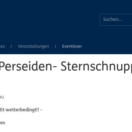
les
Veranstaltungen
Eventleser
 Perseiden- Sternschnu
au
lt wetterbedingt!! -
rom