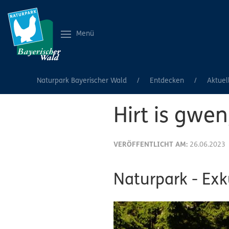
Menü
Naturpark Bayerischer Wald
Entdecken
Aktuel
Hirt is gwe
VERÖFFENTLICHT AM:
26.06.2023
Naturpark - Ex