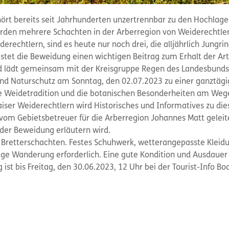
ört bereits seit Jahrhunderten unzertrennbar zu den Hochlag
erden mehrere Schachten in der Arberregion von Weiderechtle
erechtlern, sind es heute nur noch drei, die alljährlich Jungr
stet die Beweidung einen wichtigen Beitrag zum Erhalt der Arte
d lädt gemeinsam mit der Kreisgruppe Regen des Landesbunds 
nd Naturschutz am Sonntag, den 02.07.2023 zu einer ganztägi
lte Weidetradition und die botanischen Besonderheiten am We
aiser Weiderechtlern wird Historisches und Informatives zu di
vom Gebietsbetreuer für die Arberregion Johannes Matt geleite
der Beweidung erläutern wird.
 Bretterschachten. Festes Schuhwerk, wetterangepasste Kleidun
ige Wanderung erforderlich. Eine gute Kondition und Ausdaue
st bis Freitag, den 30.06.2023, 12 Uhr bei der Tourist-Info Bo