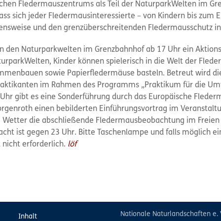
ischen Fledermauszentrums als Teil der NaturparkWelten im Gr
dass sich jeder Fledermausinteressierte – von Kindern bis zum 
bensweise und den grenzüberschreitenden Fledermausschutz i
 in den Naturparkwelten im Grenzbahnhof ab 17 Uhr ein Akti
 NaturparkWelten, Kinder können spielerisch in die Welt der Fl
mmenbauen sowie Papierfledermäuse basteln. Betreut wird die
ktikanten im Rahmen des Programms „Praktikum für die Umwe
 Uhr gibt es eine Sonderführung durch das Europäische Flede
rgenroth einen bebilderten Einführungsvortrag im Veranstalt
Wetter die abschließende Fledermausbeobachtung im Freien s
cht ist gegen 23 Uhr. Bitte Taschenlampe und falls möglich e
nicht erforderlich.
löf
Nationale Naturlandschaften e. 
Inhalt