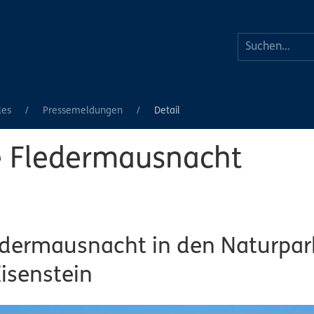
les
Pressemeldungen
Detail
e Fledermausnacht
edermausnacht in den Naturpar
isenstein