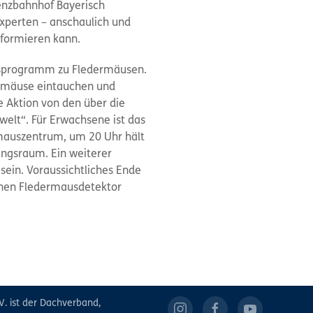
enzbahnhof Bayerisch
Experten – anschaulich und
nformieren kann.
onsprogramm zu Fledermäusen.
edermäuse eintauchen und
 Aktion von den über die
lt“. Für Erwachsene ist das
rmauszentrum, um 20 Uhr hält
ungsraum. Ein weiterer
ein. Voraussichtliches Ende
inen Fledermausdetektor
V. ist der Dachverband,