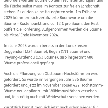
Gefördert werden Bäume ab dem sechsten Standjahr und
die Fläche selbst muss im Kontext zur freien Landschaft
stehen. Es dürfen keine Hausgärten sein. Im Frühjahr
2025 kümmern sich zertifizierte Baumwarte um die
Bäume – Kostenpunkt sind ca. 12 € pro Baum, den Rest
puffert die Förderung. Aufgenommen werden die Bäume
bis Mitte/ Ende November 2024.
Im Jahr 2023 wurden bereits in den Landkreisen
Deggendorf (224 Bäume), Regen (111 Bäume) und
Freyung-Grafenau (153 Bäume), also insgesamt 488
Bäume professionell gepflegt.
Auch die Pflanzung von Obstbaum-Hochstämmen wird
gefördert. So wurde im vergangen Jahr 536 Bäume
gefördert und jetzt im November sollen 422 Hochstamm-
Bäume neu gepflanzt, mit Wühlmauskörben versehen
und, falls nötig auch mit Weideschutz versehen werden.
Zusätzlich kannst man sich jetzt auch schon wieder für